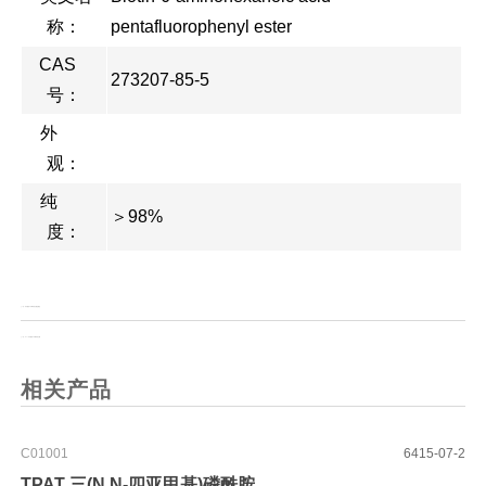
称：
pentafluorophenyl ester
CAS
273207-85-5
号：
外
观：
纯
＞98%
度：
上一页：
(R)-3-氨基-4-(3-噻吩基)丁酸盐酸盐
上一页：
Boc-(S)-3-氨基-4-(3-噻吩基)丁酸
相关产品
C01001
6415-07-2
TPAT 三(N,N-四亚甲基)磷酰胺