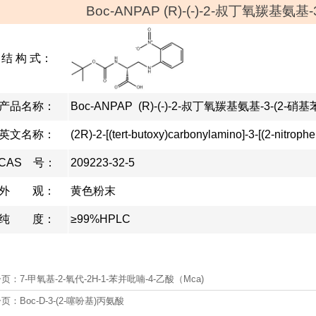
Boc-ANPAP (R)-(-)-2-叔丁氧羰基氨
结 构 式：
产品名称：
Boc-ANPAP (R)-(-)-2-叔丁氧羰基氨基-3-(2-
英文名称：
(2R)-2-[(tert-butoxy)carbonylamino]-3-[(2-nitroph
CAS 号：
209223-32-5
外 观：
黄色粉末
纯 度：
≥99%HPLC
一页：
7-甲氧基-2-氧代-2H-1-苯并吡喃-4-乙酸（Mca)
一页：
Boc-D-3-(2-噻吩基)丙氨酸