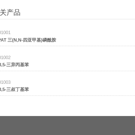
关产品
01001
PAT 三(N,N-四亚甲基)磷酰胺
01002
,3,5-三异丙基苯
01003
,3,5-三叔丁基苯