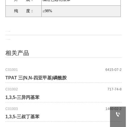
纯 度：
≥98%
上一页：
Fmoc-L-4-叔丁基苯丙氨酸
上一页：
Fmoc-D-4-叔丁基苯丙氨酸
相关产品
C01001
6415-07-2
TPAT 三(N,N-四亚甲基)磷酰胺
C01002
717-74-8
1,3,5-三异丙基苯
C01003
1460-02-2

1,3,5-三叔丁基苯