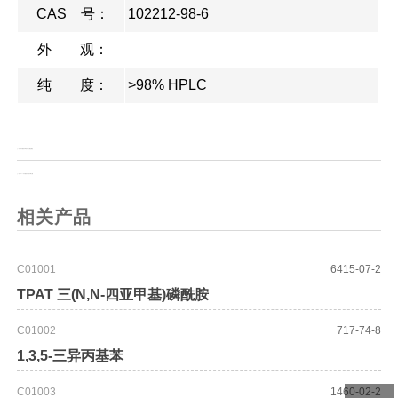
CAS 号：
102212-98-6
外 观：
纯 度：
>98% HPLC
上一页：
(R)-3-氨基-(6-苯基)-5-烯己酸盐酸盐
上一页：
Boc-(S)-3-氨基-(6-苯基)-5-烯己酸
相关产品
C01001
6415-07-2
TPAT 三(N,N-四亚甲基)磷酰胺
C01002
717-74-8
1,3,5-三异丙基苯
C01003
1460-02-2