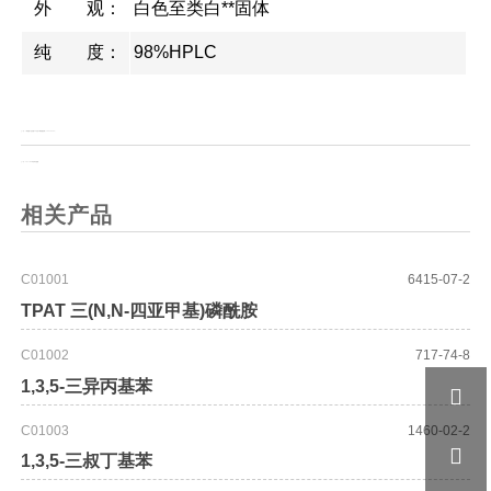
外 观：
白色至类白**固体
纯 度：
98%HPLC
上一页：
1-硬脂酰-2-亚油酰-SN-甘油-3-磷脂酰胆碱;（18:0-18:2 PC）
上一页：
Fmoc-D-3-甲基苯丙氨酸
相关产品
C01001
6415-07-2
TPAT 三(N,N-四亚甲基)磷酰胺
C01002
717-74-8
1,3,5-三异丙基苯

C01003
1460-02-2

1,3,5-三叔丁基苯