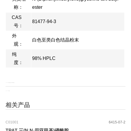
称：
ester
CAS
81477-94-3
号：
外
白色至类白色结晶粉末
观：
纯
98% HPLC
度：
上一页：
SMCC 4-(N-马来酰亚胺基甲基)环己烷-1-羧酸琥珀酰亚胺酯
上一页：
Boc-L-3-F-苯丙氨酸
相关产品
C01001
6415-07-2
TPAT 三(N,N-四亚甲基)磷酰胺