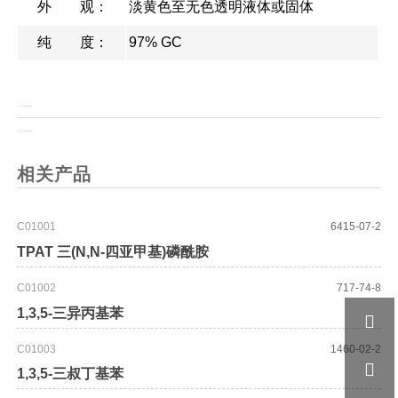
外 观：
淡黄色至无色透明液体或固体
纯 度：
97% GC
上一页：
Boc-(R)-3-氨基-3-苯基丙酸
上一页：
Boc-(S)-3-氨基-3-苯基丙酸
相关产品
C01001
6415-07-2
TPAT 三(N,N-四亚甲基)磷酰胺
C01002
717-74-8
1,3,5-三异丙基苯

C01003
1460-02-2

1,3,5-三叔丁基苯