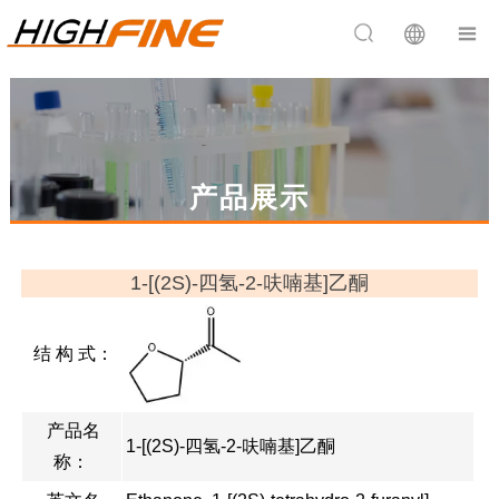


产品展示
1-[(2S)-四氢-2-呋喃基]乙酮
结 构 式：
产品名
1-[(2S)-四氢-2-呋喃基]乙酮
称：