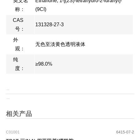
英文名
Ethanone, 1-[(2S)-tetrahydro-2-furanyl]-
称：
(9CI)
CAS
131328-27-3
号：
外
无色至淡黄色透明液体
观：
纯
≥98.0%
度：
上一页：
焦磷酸四苄酯
上一页：
苯并噻吩-2-甲醛
相关产品
C01001
6415-07-2