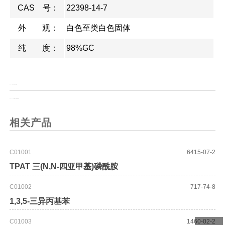
CAS 号：
22398-14-7
外 观：
白色至类白色固体
纯 度：
98%GC
上一页：
N-甲基苯并咪唑三氟酸酯
上一页：
Boc-R-3-氨基-3-(2-噻吩基)丙酸
相关产品
C01001
6415-07-2
TPAT 三(N,N-四亚甲基)磷酰胺
C01002
717-74-8
1,3,5-三异丙基苯
C01003
1460-02-2