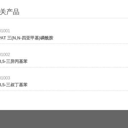
关产品
01001
PAT 三(N,N-四亚甲基)磷酰胺
01002
,3,5-三异丙基苯
01003
,3,5-三叔丁基苯