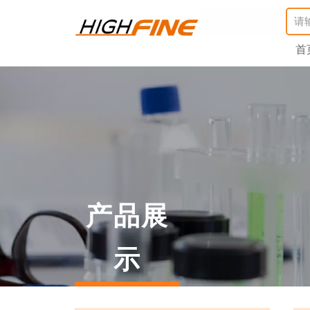
首
产品展
示