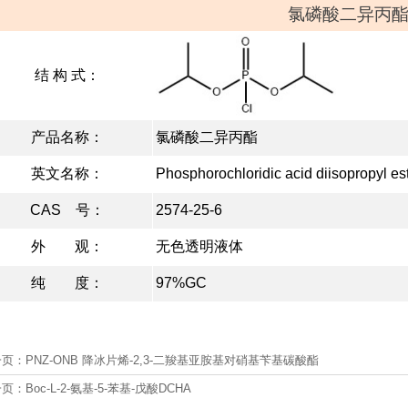
氯磷酸二异丙
结 构 式：
产品名称：
氯磷酸二异丙酯
英文名称：
Phosphorochloridic acid diisopropyl es
CAS 号：
2574-25-6
外 观：
无色透明液体
纯 度：
97%GC
一页：
PNZ-ONB 降冰片烯-2,3-二羧基亚胺基对硝基苄基碳酸酯
一页：
Boc-L-2-氨基-5-苯基-戊酸DCHA