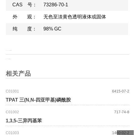
CAS 号：
73286-70-1
外 观：
无色至淡黄色透明液体或固体
纯 度：
98% GC
上一页：
Fmoc-D-1,2,3,4-异喹啉-3-羧酸
上一页：
L-1,2,3,4-异咔啉-3-羧酸
相关产品
C01001
6415-07-2
TPAT 三(N,N-四亚甲基)磷酰胺
C01002
717-74-8
1,3,5-三异丙基苯
C01003
1460-02-2