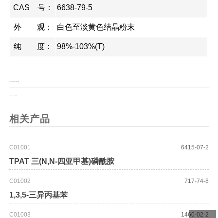
CAS 号：
6638-79-5
外 观：
白色至淡黄色结晶粉末
纯 度：
98%-103%(T)
上一页：
2-(三甲基硅基)乙基1氢-咪唑-1-甲酸酯
上一页：
Boc-L-3-(2-呋喃基)丙氨酸
相关产品
C01001
6415-07-2
TPAT 三(N,N-四亚甲基)磷酰胺
C01002
717-74-8
1,3,5-三异丙基苯
C01003
1460-02-2