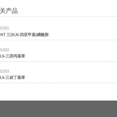
关产品
01001
PAT 三(N,N-四亚甲基)磷酰胺
01002
,3,5-三异丙基苯
01003
,3,5-三叔丁基苯