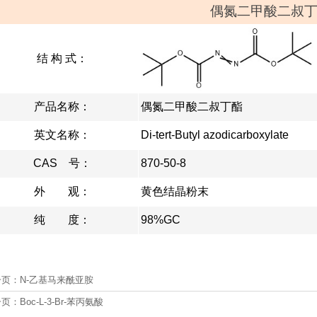
偶氮二甲酸二叔
结 构 式：
产品名称：
偶氮二甲酸二叔丁酯
英文名称：
Di-tert-Butyl azodicarboxylate
CAS 号：
870-50-8
外 观：
黄色结晶粉末
纯 度：
98%GC
一页：
N-乙基马来酰亚胺
一页：
Boc-L-3-Br-苯丙氨酸