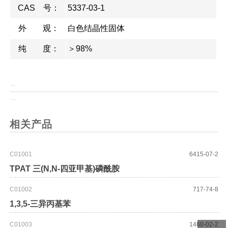
CAS 号：
5337-03-1
外 观：
白色结晶性固体
纯 度：
＞98%
上一页：
环戊基丙氨酸
上一页：
L-环戊基丙氨酸
相关产品
C01001
6415-07-2
TPAT 三(N,N-四亚甲基)磷酰胺
C01002
717-74-8
1,3,5-三异丙基苯
C01003
1460-02-2