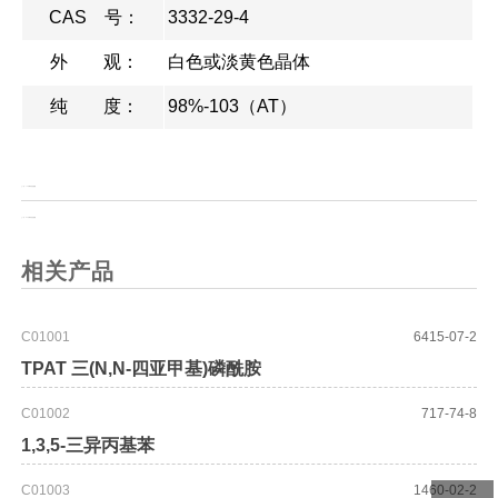
CAS 号：
3332-29-4
外 观：
白色或淡黄色晶体
纯 度：
98%-103（AT）
上一页：
L-2-(3-噻吩基)甘氨酸
上一页：
D-2-(3-噻吩基)甘氨酸
相关产品
C01001
6415-07-2
TPAT 三(N,N-四亚甲基)磷酰胺
C01002
717-74-8
1,3,5-三异丙基苯
C01003
1460-02-2