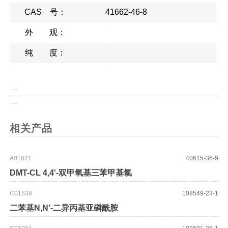
CAS 号：
41662-46-8
外 观：
纯 度：
上一页：
Fmoc-L-4-F-苯丙氨酸
上一页：
N-Fmoc-甘氨酸-甘氨酸
相关产品
A01021
40615-36-9
DMT-CL 4,4'-双甲氧基三苯甲基氯
C01538
108549-23-1
二苯基N,N'-二异丙基亚磷酰胺