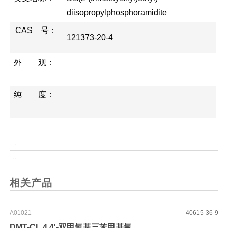
diisopropylphosphoramidite
CAS 号：
121373-20-4
外 观：
纯 度：
上一页：
Fmoc-L-苯丙氨酸
上一页：
N-苄氧羰基-L-谷氨酸
相关产品
A01021
40615-36-9
DMT-CL 4,4'-双甲氧基三苯甲基氯