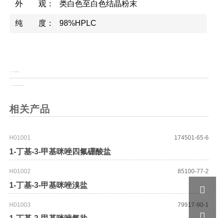
外 观：
类白色至白色结晶粉末
纯 度：
98%HPLC
上一页：
DMPE 1,2-十四酰基磷脂酰乙醇胺
上一页：
SMCC 4-(N-马来酰亚胺基甲基)环己烷-1-羧酸琥珀酰亚胺酯
相关产品
H01001
174501-65-6
1-丁基-3-甲基咪唑四氟硼酸盐
H01002
85100-77-2
1-丁基-3-甲基咪唑溴盐

H01003
79917-90-1
