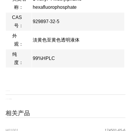
称：
hexafluorophosphate
CAS
929897-32-5
号：
外
淡黄色至黄色透明液体
观：
纯
99%HPLC
度：
上一页：
DSPE-PDP（钠盐）
上一页：
TCEP.HCL 三(2-羰基乙基)膦盐酸盐
相关产品
H01001
174501-65-6