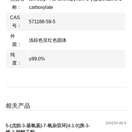
称：
carboxylate
CAS
571188-59-5
号：
外
浅棕色至红色固体
观：
纯
≥99.0%
度：
上一页：
BOC-L-脯氨酸
上一页：
DCI 4,5-二氰基咪唑
相关产品
204254-96-6
5-(戊烷-3-基氧基)-7-氧杂双环[4.1.0]庚-3-