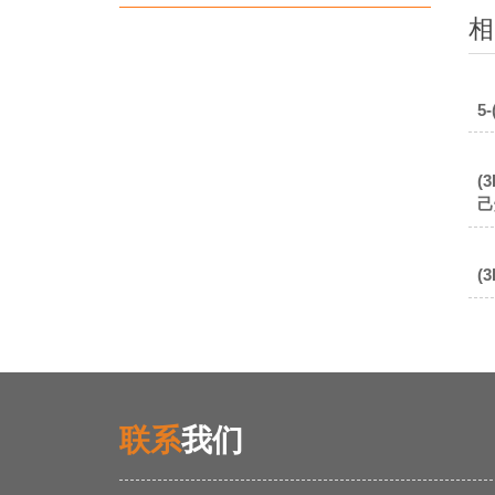
相
5
(
己
(
联系
我们