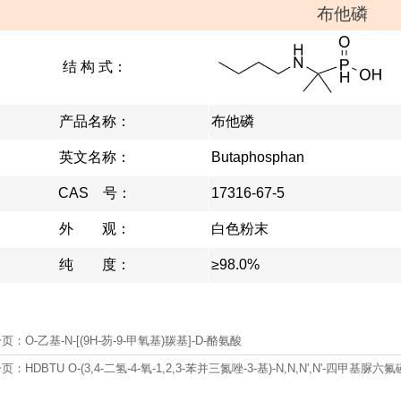
布他磷
结 构 式：
产品名称：
布他磷
英文名称：
Butaphosphan
CAS 号：
17316-67-5
外 观：
白色粉末
纯 度：
≥98.0%
一页：
O-乙基-N-[(9H-芴-9-甲氧基)羰基]-D-酪氨酸
一页：
HDBTU O-(3,4-二氢-4-氧-1,2,3-苯并三氮唑-3-基)-N,N,N',N'-四甲基脲