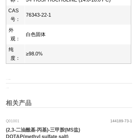
CAS
76343-22-1
号：
外
白色固体
观：
纯
≥98.0%
度：
上一页：
Boc-L-2-氰基苯丙氨酸
上一页：
1-甲基咪唑
相关产品
Q01001
144189-73-1
(2,3-二油酰基-丙基)-三甲胺(MS盐)
DOTAP(methyl sulfate salt)