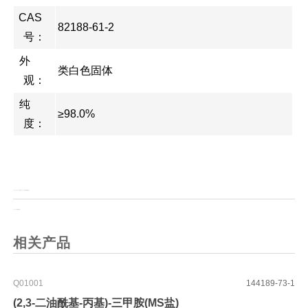
CAS
82188-61-2
号：
外
类白色固体
观：
纯
≥98.0%
度：
上一页：
HOCT 1-羟基-1H-1,2,3-三唑-4-羧酸乙酯
上一页：
N-生物素己酸
相关产品
Q01001
144189-73-1
(2,3-二油酰基-丙基)-三甲胺(MS盐)