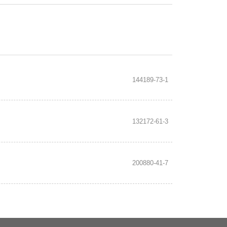
144189-73-1
132172-61-3
200880-41-7