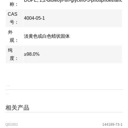
DOPE; 1,2-dioleoyl-sn-glycero-3-phosphoethanola
称：
CAS
4004-05-1
号：
外
淡黄色或白色蜡状固体
观：
纯
≥98.0%
度：
上一页：
CDP 1,1'-羰基二吡咯烷
上一页：
1-丁基氯化吡啶
相关产品
Q01001
144189-73-1