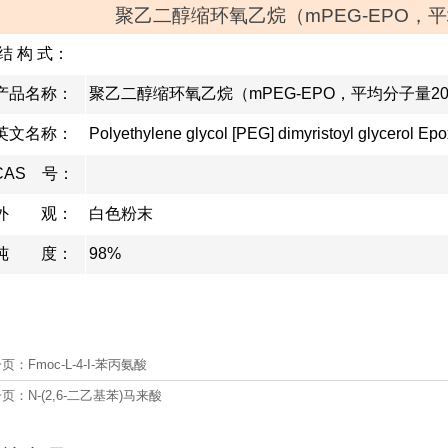
聚乙二醇缩环氧乙烷（mPEG-EPO，平均
结 构 式：
产品名称：
聚乙二醇缩环氧乙烷（mPEG-EPO，平均分子量200
英文名称：
Polyethylene glycol [PEG] dimyristoyl glyc
CAS 号：
外 观：
白色粉末
纯 度：
98%
一页：
Fmoc-L-4-I-苯丙氨酸
一页：
N-(2,6-二乙基苯)马来酸