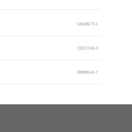
144189-73-1
132172-61-3
200880-41-7