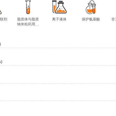
交联剂
脂质体与脂质
离子液体
保护氨基酸
非
纳米粒药用试
剂
%）
)