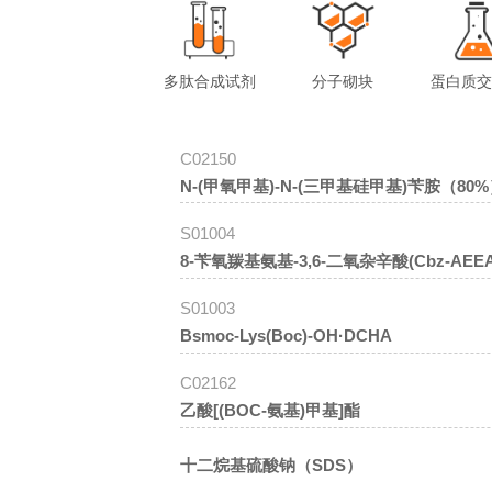
多肽合成试剂
分子砌块
蛋白质
C02150
N-(甲氧甲基)-N-(三甲基硅甲基)苄胺（80
S01004
8-苄氧羰基氨基-3,6-二氧杂辛酸(Cbz-AEEA
S01003
Bsmoc-Lys(Boc)-OH·DCHA
C02162
乙酸[(BOC-氨基)甲基]酯
十二烷基硫酸钠（SDS）