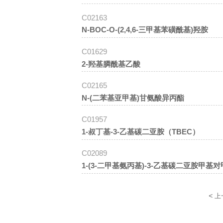
C02163
N-BOC-O-(2,4,6-三甲基苯磺酰基)羟胺
C01629
2-羟基膦酰基乙酸
C02165
N-(二苯基亚甲基)甘氨酸异丙酯
C01957
1-叔丁基-3-乙基碳二亚胺（TBEC）
C02089
1-(3-二甲基氨丙基)-3-乙基碳二亚胺甲基
<
上