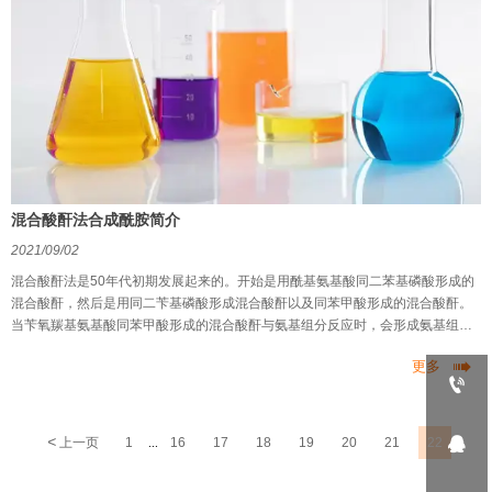
混合酸酐法合成酰胺简介
2021/09/02
混合酸酐法是50年代初期发展起来的。开始是用酰基氨基酸同二苯基磷酸形成的
混合酸酐，然后是用同二苄基磷酸形成混合酸酐以及同苯甲酸形成的混合酸酐。
当苄氧羰基氨基酸同苯甲酸形成的混合酸酐与氨基组分反应时，会形成氨基组分
被苯甲酰化的副产物。为了抑制这个副反应，后来还改用了同羧基碳原子上电子

更多
密度较高的或空间位阻较大的其他羧酸形成的混合酸酐。


<
上一页
1
16
17
18
19
20
21
22
...