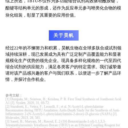
综上所述，TBTU不仅作为多功能缩合试剂高效驱动酰胺键，
酯键等结构单元的形成，还作为反应单元参与唑类化合物的模
块化组装，彰显了其重要的应用价值。
关于昊帆
经过22年的不懈努力和积累，昊帆生物在全球多肽合成试剂领
域持续深耕，现已发展成为具有广泛定制产品覆盖能力和显著
规模化生产优势的领先企业。现具备多样化规格的一代至四代
缩合试剂的供应能力，满足各类客户的特定需求。我们诚挚邀
请对该产品感兴趣的客户与我们联系，以便进一步了解产品详
情，并探讨合作机会。
参考文献：
[1] Dumpala, M.; Srinivas, B.; Krishna, P. R. First Total Synthesis of Jomthonic Acid
A1 [J]. Synlett, 2020, 31, 69-72.
[2] Sturabotti, E.; Vetica, F.; Leonelli, F.; et al. N-Acetyl-L-phenylalanine
Racemization during TBTU Amidation: AnIn-Depth Study for the Synthesis of Anti-
Inflammatory 2-(N-Acetyl)-L-phenylalanylamido-2-deoxy-D-glucose (NAPA) [J].
Molecules, 2023, 28, 581.
[3] Saeed, B.; Maryam, M.; Rasoul, E. 2-(1H-Benzotriazole-1-yl)-1,1,3,3-
Tetramethyluronium Tetrafluoro Borate (TBTU) as an Efficient Coupling Reagent for