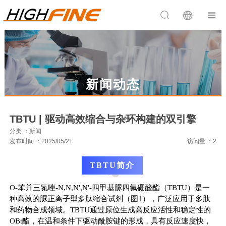


新闻动态
TBTU | 驱动高效缩合与杂环构建的双引擎
分类 ：新闻
发布时间 ：2025/05/21
访问量 ：2
TBTU简介
O-
苯并三氮唑
-N,N,N',N'-
四甲基脲四氟硼酸酯（
TBTU
）是一
种高效的脲正离子型多肽缩合试剂（图
1
），广泛应用于多肽
和药物合成领域。
TBTU
通过原位生成高反应活性和稳定性的
OBt
酯，在温和条件下驱动酰胺键的形成，具有反应速度快，