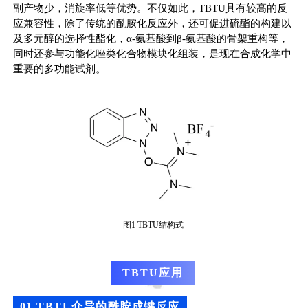
副产物少，消旋率低等优势
。
不仅如此，
TBTU
具有较高的反
应兼容性，除了传统的酰胺化反应外，还可促进硫酯的构建以
及多元醇的选择性酯化，
α-
氨基酸
到
β-
氨基酸的骨架重构等，
同时还参与功能化唑类化合物模块化组装，是现在合成化学中
重要的多功能试剂。
图1 TBTU结构式
TBTU应用
0
1 TBTU介导的酰胺成键反应