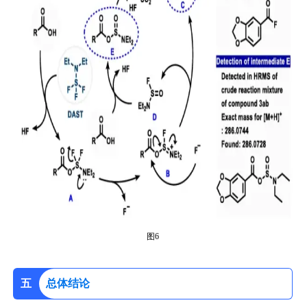
图6
五
总体结论