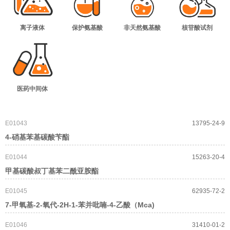
离子液体
保护氨基酸
非天然氨基酸
核苷酸试剂
医药中间体
E01043
13795-24-9
4-硝基苯基碳酸苄酯
E01044
15263-20-4
甲基碳酸叔丁基苯二酰亚胺酯
E01045
62935-72-2
7-甲氧基-2-氧代-2H-1-苯并吡喃-4-乙酸（Mca)
E01046
31410-01-2