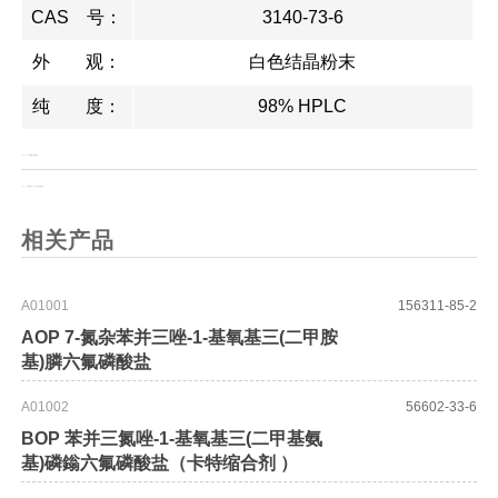
CAS 号：
3140-73-6
外 观：
白色结晶粉末
纯 度：
98% HPLC
上一页：
1,3-二棕榈酰-2-油酰甘油
上一页：
1H-四氮唑-0.45ML四氢呋喃溶液
相关产品
A01001
156311-85-2
AOP 7-氮杂苯并三唑-1-基氧基三(二甲胺
基)膦六氟磷酸盐
A01002
56602-33-6
BOP 苯并三氮唑-1-基氧基三(二甲基氨
基)磷鎓六氟磷酸盐（卡特缩合剂 ）