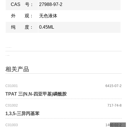
CAS 号：
27988-97-2
外 观：
无色液体
纯 度：
0.45ML
上一页：
CDMT 2-氯-4,6-二甲氧基-1,3,5-三嗪
上一页：
L-4-三氟甲基苯丙氨酸
相关产品
C01001
6415-07-2
TPAT 三(N,N-四亚甲基)磷酰胺
C01002
717-74-8
1,3,5-三异丙基苯
C01003
1460-02-2