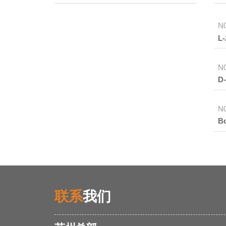
N
L
N
D
N
B
联系
我们