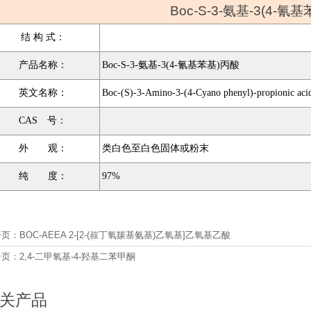
Boc-S-3-氨基-3(4-氰
结 构 式：
产品名称：
Boc-S-3-氨基-3(4-氰基苯基)丙酸
英文名称：
Boc-(S)-3-Amino-3-(4-Cyano phenyl)-propionic aci
CAS 号：
外 观：
类白色至白色固体或粉末
纯 度：
97%
一页：
BOC-AEEA 2-[2-(叔丁氧羰基氨基)乙氧基]乙氧基乙酸
一页：
2,4-二甲氧基-4-羟基二苯甲酮
关产品