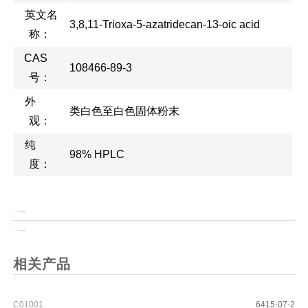
英文名
3,8,11-Trioxa-5-azatridecan-13-oic acid
称：
CAS
108466-89-3
号：
外
类白色至白色固体粉末
观：
纯
98% HPLC
度：
上一页：
Boc-R-3-氨基-3(4-氰基苯基)丙酸
上一页：
Boc-S-3-氨基-3(4-氰基苯基)丙酸
相关产品
C01001
6415-07-2