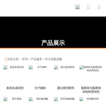


产品展示

当前位置：
首页
>
产品服务
>
非天然氨基酸
多肽合成试剂
分子砌块
蛋白质交联剂
脂质体与脂质纳
米粒药用试剂