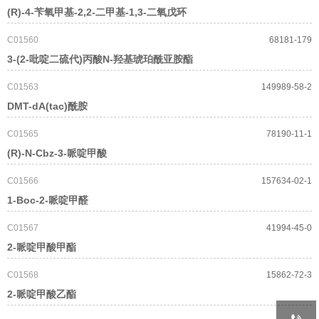
(R)-4-苄氧甲基-2,2-二甲基-1,3-二氧戊环
C01560
68181-179
3-(2-吡啶二硫代)丙酸N-羟基琥珀酰亚胺酯
C01563
149989-58-2
DMT-dA(tac)酰胺
C01565
78190-11-1
(R)-N-Cbz-3-哌啶甲酸
C01566
157634-02-1
1-Boc-2-哌啶甲醛
C01567
41994-45-0
2-哌啶甲酸甲酯
C01568
15862-72-3
2-哌啶甲酸乙酯