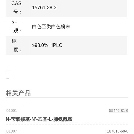
CAS
15761-38-3
号：
外
白色至类白色粉末
观：
纯
≥98.0% HPLC
度：
上一页：
邻亚二甲苯基 N,N-二乙基亚磷酰胺
上一页：
2-氟-5-甲酰基苯腈
相关产品
I01001
55446-81-6
N-苄氧羰基-N'-乙基-L-脯氨酰胺
I01007
187618-60-6