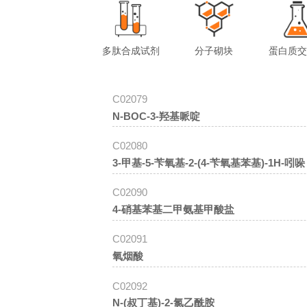
多肽合成试剂
分子砌块
蛋白质
C02079
N-BOC-3-羟基哌啶
C02080
3-甲基-5-苄氧基-2-(4-苄氧基苯基)-1H-吲哚
C02090
4-硝基苯基二甲氨基甲酸盐
C02091
氧烟酸
C02092
N-(叔丁基)-2-氯乙酰胺