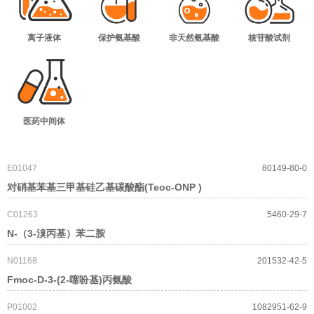
离子液体
保护氨基酸
非天然氨基酸
核苷酸试剂
医药中间体
E01047
80149-80-0
对硝基苯基三甲基硅乙基碳酸酯(Teoc-ONP )
C01263
5460-29-7
N-（3-溴丙基）苯二胺
N01168
201532-42-5
Fmoc-D-3-(2-噻吩基)丙氨酸
P01002
1082951-62-9