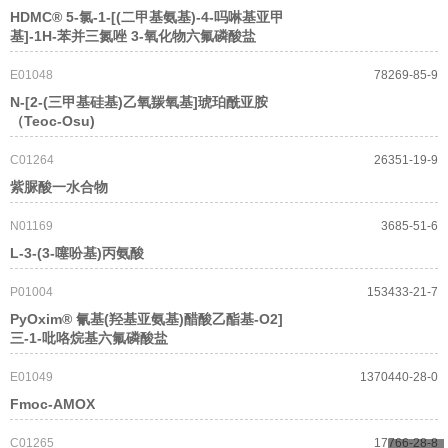
HDMC® 5-氯-1-[(二甲基氨基)-4-吗啉基亚甲
基]-1H-苯并三氮唑 3-氧化物六氟磷酸盐
E01048
78269-85-9
N-[2-(三甲基硅基)乙氧羰氧基]琥珀酰亚胺
（Teoc-Osu)
C01264
26351-19-9
紫脲酸一水合物
N01169
3685-51-6
L-3-(3-噻吩基)丙氨酸
P01004
153433-21-7
PyOxim® 氰基(羟基亚氨基)醋酸乙酯基-O2]
三-1-吡咯烷基六氟磷酸盐
E01049
1370440-28-0
Fmoc-AMOX
C01265
17766-28-8