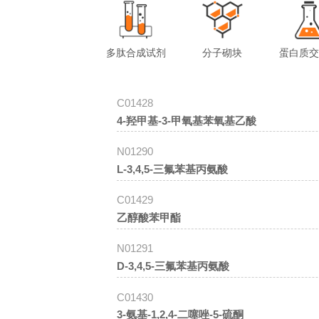
多肽合成试剂
分子砌块
蛋白质
C01428
4-羟甲基-3-甲氧基苯氧基乙酸
N01290
L-3,4,5-三氟苯基丙氨酸
C01429
乙醇酸苯甲酯
N01291
D-3,4,5-三氟苯基丙氨酸
C01430
3-氨基-1,2,4-二噻唑-5-硫酮