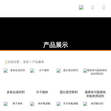


产品展示

当前位置：
首页
>
产品服务
多肽合成试剂
分子砌块
蛋白质交联剂
脂质体与脂质纳
米粒药用试剂