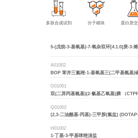
多肽合成试剂
分子砌块
蛋白质
5-(戊烷-3-基氧基)-7-氧杂双环[4.1.0]庚-3
A01002
BOP 苯并三氮唑-1-基氧基三(二甲基
G01001
双(二异丙基氨基)(2-氰基乙氧基)膦 （CTPP
Q01002
(2,3-二油酰基-丙基)-三甲胺(氯盐) (DOTAP-chl
H01002
1-丁基-3-甲基咪唑溴盐