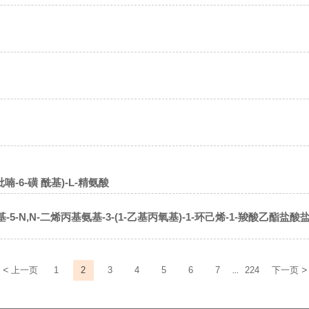
氢吡喃-6-磺 酰基)-L-精氨酸
基)氨基-5-N,N-二烯丙基氨基-3-(1-乙基丙氧基)-1-环己烯-1-羧酸乙酯盐酸
<
>
上一页
1
2
3
4
5
6
7
224
下一页
...