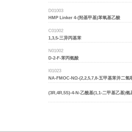
D01003
HMP Linker 4-(羟基甲基)苯氧基乙酸
C01002
1,3,5-三异丙基苯
N01002
D-2-F-苯丙氨酸
I01023
NΑ-FMOC-NΩ-(2,2,5,7,8-五甲基苯并二
(3R,4R,5S)-4-N-乙酰基(1,1-二甲基乙