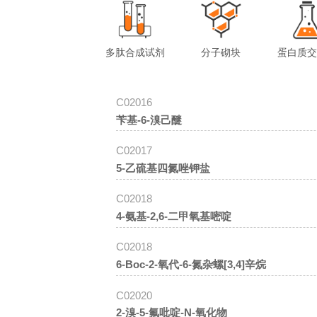
多肽合成试剂
分子砌块
蛋白质
C02016
苄基-6-溴己醚
C02017
5-乙硫基四氮唑钾盐
C02018
4-氨基-2,6-二甲氧基嘧啶
C02018
6-Boc-2-氧代-6-氮杂螺[3,4]辛烷
C02020
2-溴-5-氟吡啶-N-氧化物