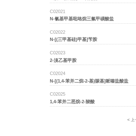
C02021
N-氰基甲基吡咯烷三氟甲磺酸盐
C02022
N-[(三甲基硅)甲基]苄胺
C02023
2-溴乙基甲胺
C02024
N-[(1,4-苯并二烷-2-基)羰基]哌嗪盐酸盐
C02025
1,4-苯并二恶烷-2-羧酸
<
上