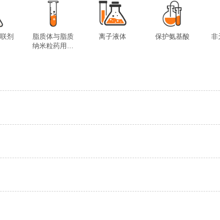
交联剂
脂质体与脂质
离子液体
保护氨基酸
非
纳米粒药用试
剂