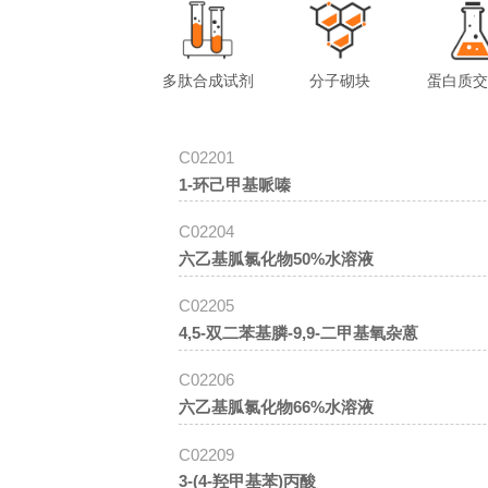
多肽合成试剂
分子砌块
蛋白质
C02201
1-环己甲基哌嗪
C02204
六乙基胍氯化物50%水溶液
C02205
4,5-双二苯基膦-9,9-二甲基氧杂蒽
C02206
六乙基胍氯化物66%水溶液
C02209
3-(4-羟甲基苯)丙酸