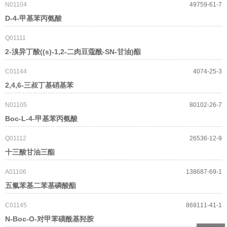
N01104
49759-61-7
D-4-甲基苯丙氨酸
Q01111
2-溴异丁酸((s)-1,2-二肉豆蔻酰-SN-甘油)酯
C01144
4074-25-3
2,4,6-三叔丁基硝基苯
N01105
80102-26-7
Boc-L-4-甲基苯丙氨酸
Q01112
26536-12-9
十三酸甘油三酯
A01106
138687-69-1
五氟苯基二苯基磷酸酯
C01145
869111-41-1
N-Boc-O-对甲苯磺酰基羟胺