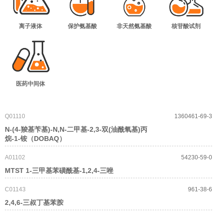
离子液体
保护氨基酸
非天然氨基酸
核苷酸试剂
医药中间体
Q01110
1360461-69-3
N-(4-羧基苄基)-N,N-二甲基-2,3-双(油酰氧基)丙
烷-1-铵（DOBAQ）
A01102
54230-59-0
MTST 1-三甲基苯磺酰基-1,2,4-三唑
C01143
961-38-6
2,4,6-三叔丁基苯胺