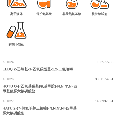
离子液体
保护氨基酸
非天然氨基酸
核苷酸试剂
医药中间体
A01024
16357-59-8
EEDQ 2-乙氧基-1-乙氧碳酰基-1,2-二氢喹啉
A01026
333717-40-1
HOTU O-[(乙氧基羰基)氰基甲胺]-N,N,N',N'-四
甲基硫脲六氟磷酸盐
A01027
148893-10-1
HATU 2-(7-偶氮苯并三氮唑)-N,N,N',N'-四甲基
脲六氟磷酸酯