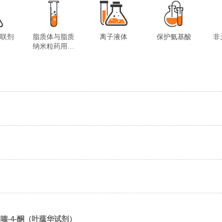
交联剂
脂质体与脂质
离子液体
保护氨基酸
非
纳米粒药用试
剂
苯并三嗪-4-酮（叶蕴华试剂）