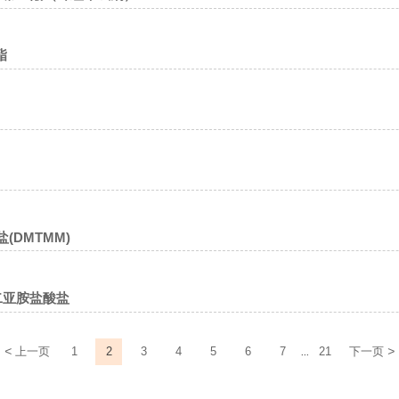
酯
盐(DMTMM)
酰二亚胺盐酸盐
<
>
上一页
1
2
3
4
5
6
7
21
下一页
...