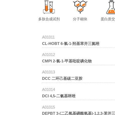
多肽合成试剂
分子砌块
蛋白质
A01011
CL-HOBT 6-氯-1-羟基苯并三氮唑
A01012
CMPI 2-氯-1-甲基吡啶碘化物
A01013
DCC 二环己基碳二亚胺
A01014
DCI 4,5-二氰基咪唑
A01015
DEPBT 3-(二乙氧基磷酰氧基)-1,2,3-