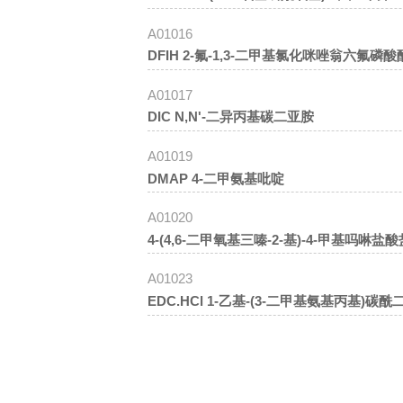
A01016
DFIH 2-氟-1,3-二甲基氯化咪唑翁六氟磷酸
A01017
DIC N,N'-二异丙基碳二亚胺
A01019
DMAP 4-二甲氨基吡啶
A01020
4-(4,6-二甲氧基三嗪-2-基)-4-甲基吗啉盐酸
A01023
EDC.HCl 1-乙基-(3-二甲基氨基丙基)碳