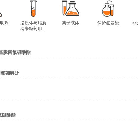
交联剂
脂质体与脂质
离子液体
保护氨基酸
非
纳米粒药用试
剂
-二甲基丙基脲四氟硼酸酯
甲基脲四氟硼酸盐
脲四氟硼酸酯