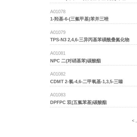
A01078
1-羟基-6-(三氟甲基)苯并三唑
A01079
TPS-N3 2,4,6-三异丙基苯磺酰叠氮化物
A01081
NPC 二(对硝基苯)碳酸酯
A01082
CDMT 2-氯-4,6-二甲氧基-1,3,5-三嗪
A01083
DPFPC 双(五氟苯基)碳酸酯
<