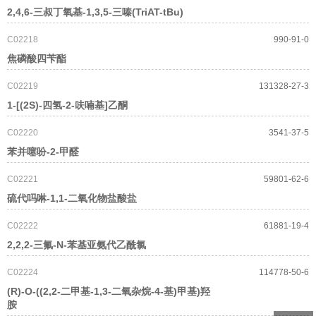
2,4,6-三叔丁氧基-1,3,5-三嗪(TriAT-tBu)
C02218
990-91-0
焦磷酸四苄酯
C02219
131328-27-3
1-[(2S)-四氢-2-呋喃基]乙酮
C02220
3541-37-5
苯并噻吩-2-甲醛
C02221
59801-62-6
硫代吗啉-1,1-二氧化物盐酸盐
C02222
61881-19-4
2,2,2-三氟-N-苯基亚氨代乙酰氯
C02224
114778-50-6
(R)-O-((2,2-二甲基-1,3-二氧杂烷-4-基)甲基)羟
胺